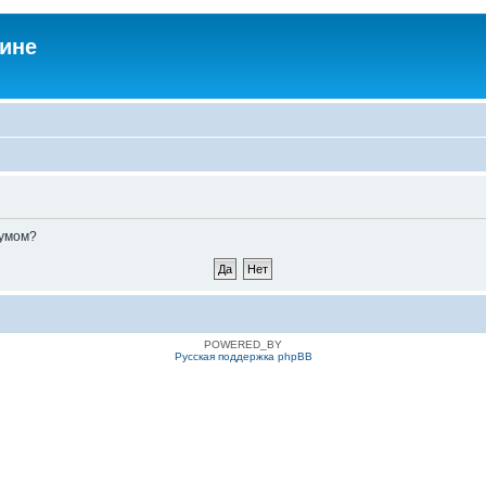
аине
румом?
POWERED_BY
Русская поддержка phpBB