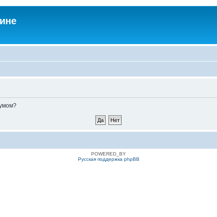
аине
румом?
POWERED_BY
Русская поддержка phpBB