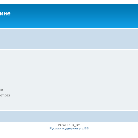
аине
ии
от раз
POWERED_BY
Русская поддержка phpBB