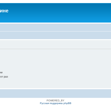
аине
ии
от раз
POWERED_BY
Русская поддержка phpBB