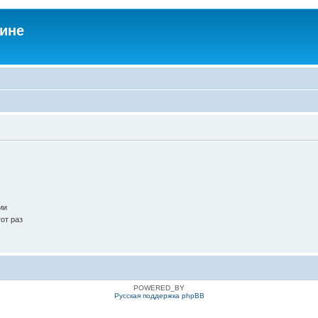
аине
ии
от раз
POWERED_BY
Русская поддержка phpBB