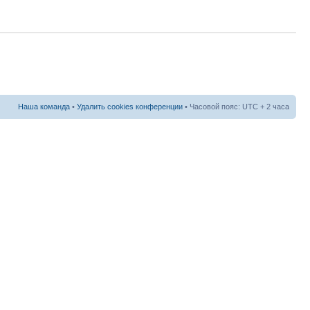
Наша команда
•
Удалить cookies конференции
• Часовой пояс: UTC + 2 часа