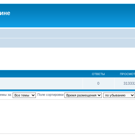
аине
ОТВЕТЫ
ПРОСМО
0
31333
темы за:
Поле сортировки