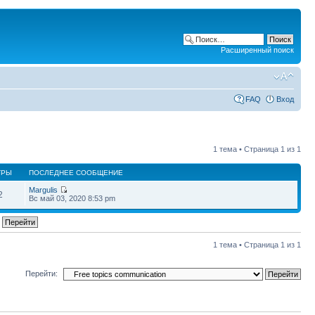
Расширенный поиск
FAQ
Вход
1 тема • Страница
1
из
1
ТРЫ
ПОСЛЕДНЕЕ СООБЩЕНИЕ
Margulis
2
Вс май 03, 2020 8:53 pm
1 тема • Страница
1
из
1
Перейти: