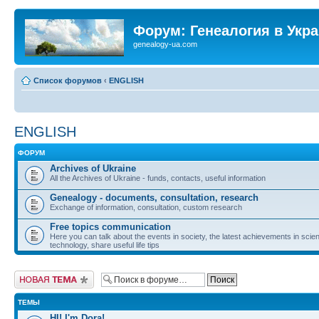
Форум: Генеалогия в Укр
genealogy-ua.com
Список форумов
‹
ENGLISH
ENGLISH
ФОРУМ
Archives of Ukraine
All the Archives of Ukraine - funds, contacts, useful information
Genealogy - documents, consultation, research
Exchange of information, consultation, custom research
Free topics communication
Here you can talk about the events in society, the latest achievements in sci
technology, share useful life tips
Новая тема
ТЕМЫ
HI! I'm Dora!