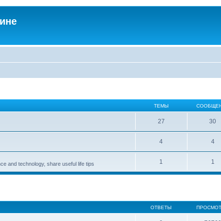
аине
ТЕМЫ
СООБЩЕ
27
30
4
4
1
1
ce and technology, share useful life tips
ОТВЕТЫ
ПРОСМО