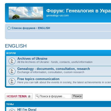
Форум: Генеалогия в Укр
genealogy-ua.com
Список форумов
‹
ENGLISH
ENGLISH
ФОРУМ
Archives of Ukraine
All the Archives of Ukraine - funds, contacts, useful information
Genealogy - documents, consultation, research
Exchange of information, consultation, custom research
Free topics communication
Here you can talk about the events in society, the latest achievements in scien
Новая тема
ТЕМЫ
HI! I'm Dora!