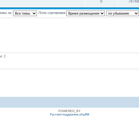
0
7676
темы за:
Поле сортировки
и: 2
POWERED_BY
Русская поддержка phpBB