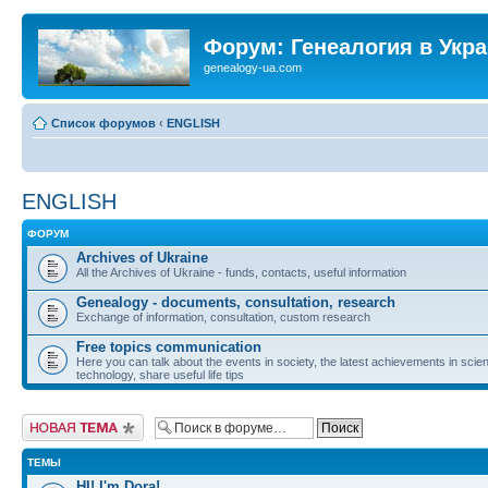
Форум: Генеалогия в Укр
genealogy-ua.com
Список форумов
‹
ENGLISH
ENGLISH
ФОРУМ
Archives of Ukraine
All the Archives of Ukraine - funds, contacts, useful information
Genealogy - documents, consultation, research
Exchange of information, consultation, custom research
Free topics communication
Here you can talk about the events in society, the latest achievements in sci
technology, share useful life tips
Новая тема
ТЕМЫ
HI! I'm Dora!