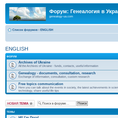
Форум: Генеалогия в Укр
genealogy-ua.com
Список форумов
‹
ENGLISH
ENGLISH
ФОРУМ
Archives of Ukraine
All the Archives of Ukraine - funds, contacts, useful information
Genealogy - documents, consultation, research
Exchange of information, consultation, custom research
Free topics communication
Here you can talk about the events in society, the latest achievements in sci
technology, share useful life tips
Новая тема
ТЕМЫ
HI! I'm Dora!