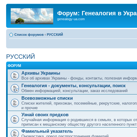
Форум: Генеалогия в Укр
genealogy-ua.com
Список форумов
‹
РУССКИЙ
РУССКИЙ
ФОРУМ
Архивы Украины
Все об архивах Украины - фонды, контакты, полезная инфор
Генеалогия - документы, консультации, поиск
Обмен информацией, консультации, заказ исследований
Всевозможные списки
Списки жителей, прихожан, посемейные, рекрутские, налого
и прочие
Узнай своих предков
Случайная информация о родившихся в семьях, в которых о
приписан к мещанскому обществу другого населенного пункт
Фамильный указатель
Ономастика, ореол распространения фамилий