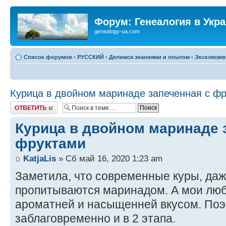
Форум: Генеалогия в Укр
genealogy-ua.com
Список форумов
‹
РУССКИЙ
‹
Делимся знаниями и опытом
‹
Эксклюзив
Курица в двойном маринаде запеченная с ф
Ответить
Курица в двойном маринаде 
фруктами
KatjaLis
» Сб май 16, 2020 1:23 am
Заметила, что современные куры, да
пропитываются маринадом. А мои лю
ароматней и насыщенней вкусом. По
заблаговременно и в 2 этапа.