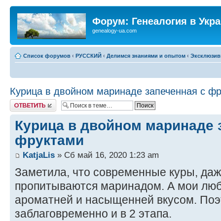
Форум: Генеалогия в Укр
genealogy-ua.com
Список форумов
‹
РУССКИЙ
‹
Делимся знаниями и опытом
‹
Эксклюзив
Курица в двойном маринаде запеченная с ф
Ответить
Курица в двойном маринаде 
фруктами
KatjaLis
» Сб май 16, 2020 1:23 am
Заметила, что современные куры, да
пропитываются маринадом. А мои лю
ароматней и насыщенней вкусом. По
заблаговременно и в 2 этапа.