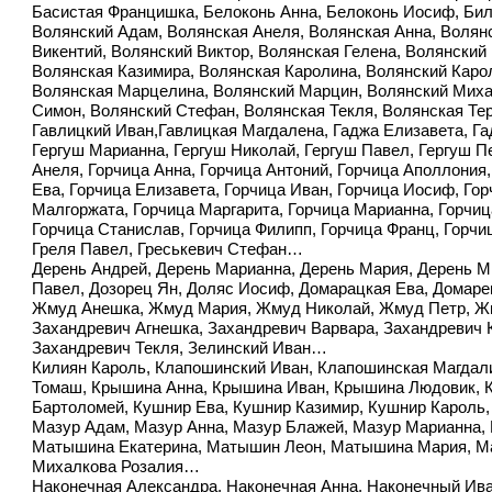
Басистая Францишка, Белоконь Анна, Белоконь Иосиф, Бил
Волянский Адам, Волянская Анеля, Волянская Анна, Волян
Викентий, Волянский Виктор, Волянская Гелена, Волянский
Волянская Казимира, Волянская Каролина, Волянский Карол
Волянская Марцелина, Волянский Марцин, Волянский Михаи
Симон, Волянский Стефан, Волянская Текля, Волянская Т
Гавлицкий Иван,Гавлицкая Магдалена, Гаджа Елизавета, Га
Гергуш Марианна, Гергуш Николай, Гергуш Павел, Гергуш Пе
Анеля, Горчица Анна, Горчица Антоний, Горчица Аполлония,
Ева, Горчица Елизавета, Горчица Иван, Горчица Иосиф, Гор
Малгоржата, Горчица Маргарита, Горчица Марианна, Горчиц
Горчица Станислав, Горчица Филипп, Горчица Франц, Горчи
Греля Павел, Греськевич Стефан…
Дерень Андрей, Дерень Марианна, Дерень Мария, Дерень М
Павел, Дозорец Ян, Доляс Иосиф, Домарацкая Ева, Домар
Жмуд Анешка, Жмуд Мария, Жмуд Николай, Жмуд Петр, 
Захандревич Агнешка, Захандревич Варвара, Захандревич 
Захандревич Текля, Зелинский Иван…
Килиян Кароль, Клапошинский Иван, Клапошинская Магдали
Томаш, Крышина Анна, Крышина Иван, Крышина Людовик, К
Бартоломей, Кушнир Ева, Кушнир Казимир, Кушнир Кароль
Мазур Адам, Мазур Анна, Мазур Блажей, Мазур Марианна,
Матышина Екатерина, Матышин Леон, Матышина Мария, М
Михалкова Розалия…
Наконечная Александра, Наконечная Анна, Наконечный Ива