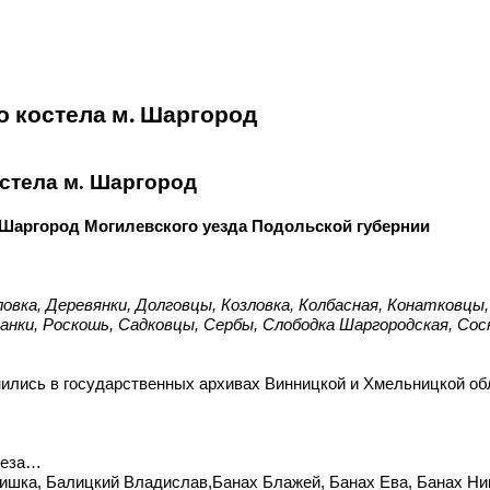
о костела м. Шаргород
стела м. Шаргород
 Шаргород Могилевского уезда Подольской губернии
ловка, Деревянки, Долговцы, Козловка, Колбасная, Конатковцы
нки, Роскошь, Садковцы, Сербы, Слободка Шаргородская, Сосн
ились в государственных архивах Винницкой и Хмельницкой обла
реза…
ишка, Балицкий Владислав,Банах Блажей, Банах Ева, Банах Ни