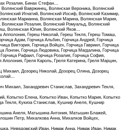
инах Розалия, Бинах Стефан…
, Волянский Вавржинец, Волянская Вероника, Волянский
 Волянский Игнатий, Волянский Иосиф, Волянский Казимир,
Волянская Марианна, Волянская Марина, Волянская Мария,
 Волянская Розалия, Волянский Ромуальд, Волянский
ияш, Волянская Юлия, Волянский Яков…
еш Апполония, Гереш Николай, Гереш Текля, Гереш Томаш,
Горчица Адам, Горчица Альбин, Горчица Андрей, Горчица
чица Виктория, Горчица Войцех, Горчица Гавриил, Горчица
ица Лонгин, Горчица Людовика, Горчица Магдалина, Горчица
 Горчица Рафаил, Горчица Розалия, Горчица София,
я Аполония, Греля Кароль, Греля Катерина, Греля Марцин,
ц Михаил, Дозорец Николай, Дозорец Оляна, Дозорец
иколай…
ич Михаил, Захандревич Станислав, Захандревич Текля,
ий, Копытко Елена, Копытко Иван, Копытко Мария, Копытко
а Текля, Кукиза Станислав, Кушнир Анеля, Кушнир
тышина Анеля, Матышина Антония, Матышин Блажей,
ошин Петр, Михалкова Анна, Михалков Войцех,
шка, Невядомский Иван, Нимак Анна, Нимак Иван, Нимак