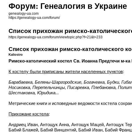
Форум: Генеалогия в Украине
genealogy-ua.com
https://genealogy-ua.com/forum/
Список прихожан римско-католическог
https://genealogy-ua.com/forum/viewtopic.php?f=21&t=233
Список прихожан римско-католического ко
Kaliostro
Римско-католический костел Св. Иоанна Предтечи м-ка
К костелу были приписаны жители населенных пунктов
:
Барабаевка, Беляны-Шаргородские, Богачевка, Будки, Гиба
Носиковка, Перепельчинцы, Писаревка, Плебановка, Полита
Шестаковка, Юридика...
Метрические книги и исповедные ведомости костела сохран
Прихожане костела
:
Андриец Иван, Антощук Анна, Антощук Мацей, Антощук Те
Бабий Блажей, Бабий Винцентий, Бабий Иван, Бабий Франц