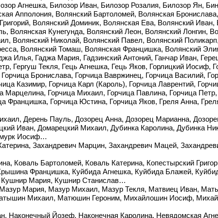
озор Агнешка, Билозор Иван, Билозор Розалия, Билозор Ян, Б
ская Апполония, Волянский Бартоломей, Волянская Бронислава
 Григорий, Волянский Доминик, Волянская Ева, Волянский Иван,
ь, Волянская Кунегунда, Волянский Леон, Волянский Лонгин, 
л, Волянский Николай, Волянский Павел, Волянский Поликарп,
ересса, Волянский Томаш, Волянская Францишка, Волянский Эл
джа Илья, Гаджа Мария, Гадзинский Антоний, Ганчар Иван, Гер
тр, Гергуш Текля, Гець Агнешка, Гець Яков, Горлицкий Иосиф, 
 Горчица Бронислава, Горчица Вавржинец, Горчица Василий, Гор
чица Казимир, Горчица Карл (Кароль), Горчица Лаврентий, Горч
а Марцелина, Горчица Михаил, Горчица Павлина, Горчица Петр,
ца Францишка, Горчица Юстина, Горчица Яков, Греля Анна, Грел
ихаил, Дерень Пауль, Дозорец Анна, Дозорец Марианна, Дозоре
ецкий Иван, Домарецкий Михаил, Дубинка Каролина, Дубинка Н
Жмурк Иосиф…
Катерина, Захандревич Марцин, Захандревич Мацей, Захандрев
на, Коваль Бартоломей, Коваль Катерина, Копестырский Григор
рышина Францишка, Куйбида Агнешка, Куйбида Блажей, Куйбид
, Кушнир Мария, Кушнир Станислав…
 Мазур Мария, Мазур Михаил, Мазур Текля, Матвиец Иван, Ма
атышин Михаил, Матюшин Героним, Михайлошин Иосиф, Михайл
н, Наконечный Йозеф, Наконечная Каролина, Невядомская Агне