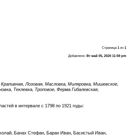
Страница
1
из
1
Добавлено:
Вт май 05, 2020 11:59 pm
, Крапивная, Лозовая, Масловка, Миляровка, Мишевское,
овка, Теклевка, Троповое, Ферма Гибалевская,
стей в интервале с 1798 по 1921 годы:
колай, Банах Стефан, Баран Иван, Басистый Иван,