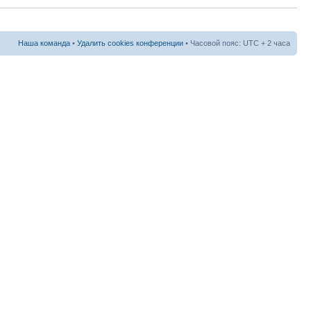
Наша команда
•
Удалить cookies конференции
• Часовой пояс: UTC + 2 часа