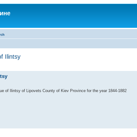
аине
rch
 Ilintsy
tsy
e of Ilintsy of Lipovets County of Kiev Province for the year 1844-1882