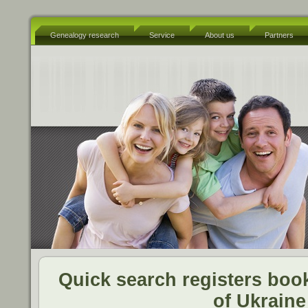
Genealogy research
Service
About us
Partners
Quick search registers book
of Ukraine