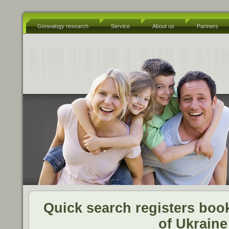
Genealogy research
Service
About us
Partners
Quick search registers book
of Ukraine