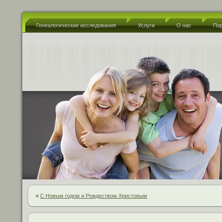
Генеалогические исследования
Услуги
О нас
Па
«
С Новым годом и Рождеством Христовым